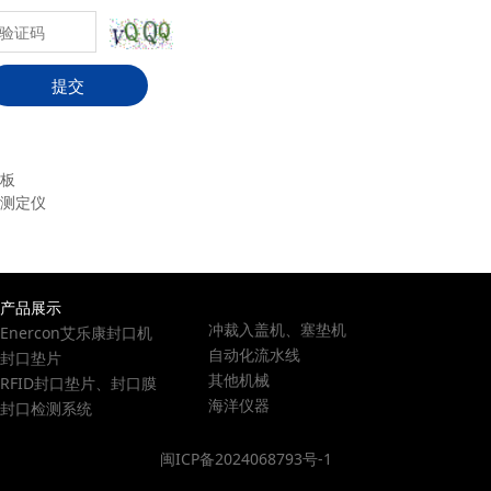
提交
板
测定仪
产品展示
冲裁入盖机、塞垫机
Enercon艾乐康封口机
自动化流水线
封口垫片
其他机械
RFID封口垫片、封口膜
海洋仪器
封口检测系统
闽ICP备2024068793号-1