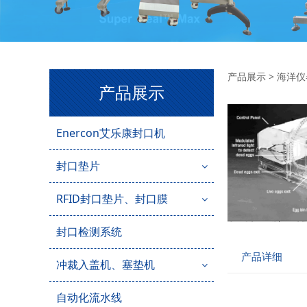
鱼卵
产品展示
>
海洋仪
产品展示
Enercon艾乐康封口机
封口垫片
RFID封口垫片、封口膜
封口检测系统
产品详细
冲裁入盖机、塞垫机
自动化流水线